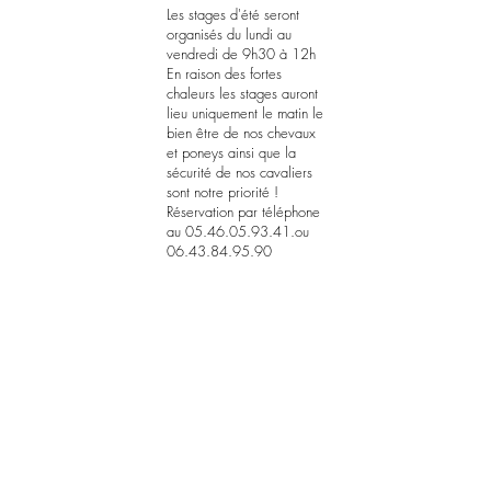
Les stages d'été seront
organisés du lundi au
vendredi de 9h30 à 12h
En raison des fortes
chaleurs les stages auront
lieu uniquement le matin le
bien être de nos chevaux
et poneys ainsi que la
sécurité de nos cavaliers
sont notre priorité !
Réservation par téléphone
au
05.46.05.93.41
.ou
06.43.84.95.90
Les heures d'ouvertures aux
publics juillet et Août du lundi
au vendredi de 9 h 12 h et
de 16 H 30 a 18 H fermé
samedi et dimanche